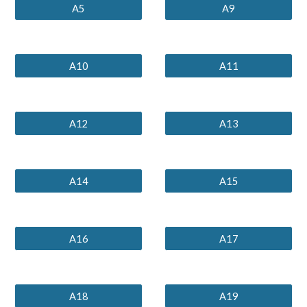
A5
A9
A10
A11
A12
A13
A14
A15
A16
A17
A18
A19