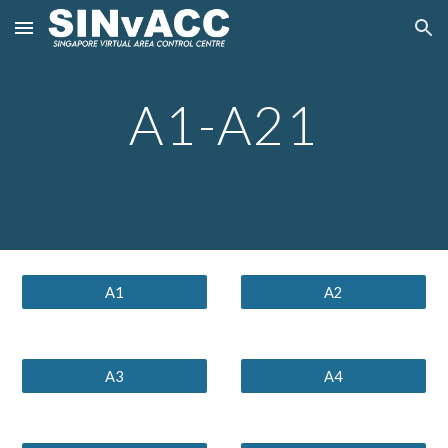
Skip to main content
Skip to navigation
A1-A21
A1
A2
A3
A4